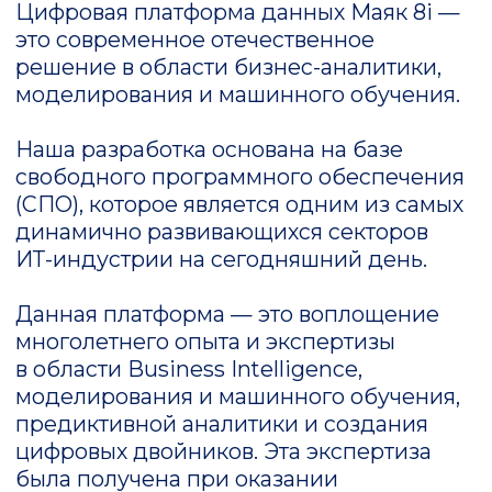
(СПО), которое является одним из самых
динамично развивающихся секторов
ИТ-индустрии на сегодняшний день.
Данная платформа — это воплощение
многолетнего опыта и экспертизы
в области Business Intelligence,
моделирования и машинного обучения,
предиктивной аналитики и создания
цифровых двойников. Эта экспертиза
была получена при оказании
консалтинговых услуг в широком
отраслевом спектре: госсектор,
финансовый сектор, сектор
телекоммуникаций и массмедиа,
промышленный сектор, логистика
и многое другое.
Платформа Маяк 8i
Обладает интуитивно понятным
интерфейсом
Представляет собой гибкое