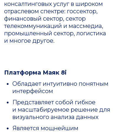
и масштабируемое решение для
визуального анализа данных
Является мощнейшим
инструментом для создания
сложных регламентных отчетов
Позволяет выполнять предиктивный
анализ работы оборудования
и создавать цифровые двойники
Дает low-code-инструменты для
создания моделей машинного
обучения
Содержит MLOps — платформу для
управления жизненным циклом
моделей
Сведения о программном
обеспечении включены
в единый реестр российских
программ для электронных