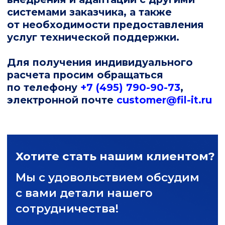
10.03 Средства математического
и имитационного моделирования
Руководство оператора Маяк 8i
Руководство системного
программиста Маяк 8i