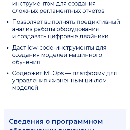
вычислительных машин и баз
данных.
Стоимость решения (программы,
работ и услуг) зависит
от конфигурации программы, объема
и длительности выполнения работ/
услуг, сложности экспертизы,
количества привлекаемых
специалистов для выполнения работ/
услуг своевременно, необходимости
внедрения и адаптации с другими
системами заказчика, а также
от необходимости предоставления
услуг технической поддержки.
Для получения индивидуального
расчета просим обращаться
по телефону
+7 (495) 790-90-73
,
электронной почте
customer@fil-it.ru